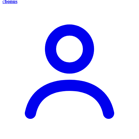
c
bonus