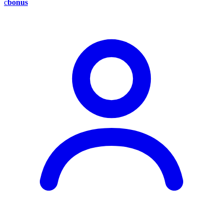
c
bonus