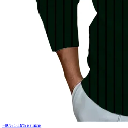
−86%
5.19% кэшбэк