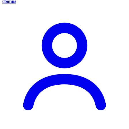
c
bonus