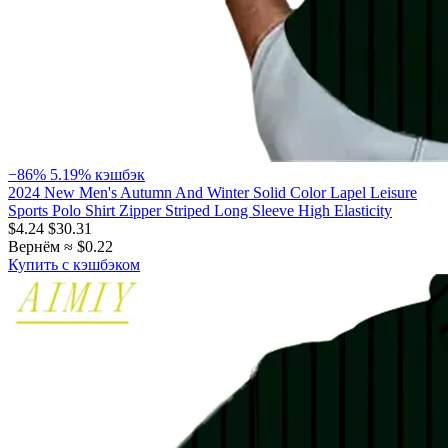
−86%
5.19% кэшбэк
2024 New Men's Autumn And Winter Solid Color Lapel Leisure
Sports Polo Shirt Zipper Striped Long Sleeve High Elasticity
$4.24
$30.31
Вернём ≈ $0.22
Купить с кэшбэком