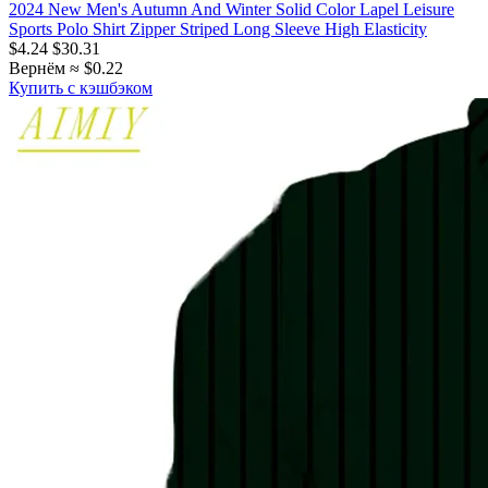
2024 New Men's Autumn And Winter Solid Color Lapel Leisure
Sports Polo Shirt Zipper Striped Long Sleeve High Elasticity
$4.24
$30.31
Вернём ≈ $0.22
Купить с кэшбэком