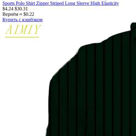
Sports Polo Shirt Zipper Striped Long Sleeve High Elasticity
$4.24
$30.31
Вернём ≈ $0.22
Купить с кэшбэком