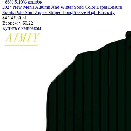
−86%
5.19% кэшбэк
2024 New Men's Autumn And Winter Solid Color Lapel Leisure
Sports Polo Shirt Zipper Striped Long Sleeve High Elasticity
$4.24
$30.31
Вернём ≈ $0.22
Купить с кэшбэком