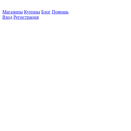
Магазины
Купоны
Блог
Помощь
Вход
Регистрация