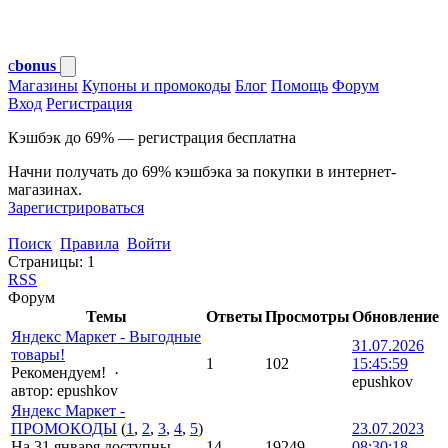
c
bonus
Магазины
Купоны и промокоды
Блог
Помощь
Форум
Вход
Регистрация
Кэшбэк до 69% — регистрация бесплатна
Начни получать до 69% кэшбэка за покупки в интернет-
магазинах.
Зарегистрироваться
Поиск
Правила
Войти
Страницы:
1
RSS
Форум
Темы
Ответы
Просмотры
Обновление
Яндекс Маркет - Выгодные
31.07.2026
товары!
1
102
15:45:59
Рекомендуем!
·
epushkov
автор:
epushkov
Яндекс Маркет -
ПРОМОКОДЫ
(
1
,
2
,
3
,
4
,
5
)
23.07.2023
На 31 января доступны
14
19249
08:30:18