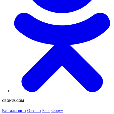
CBONUS.COM
Все магазины
Отзывы
Блог
Форум