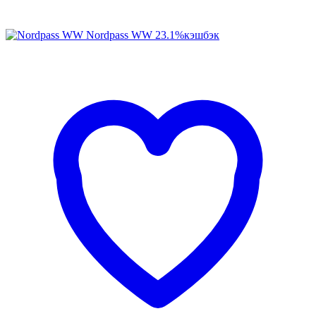
Nordpass WW
23.1%
кэшбэк