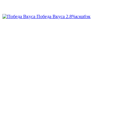
Победа Вкуса
2.8%
кэшбэк