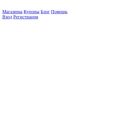
Магазины
Купоны
Блог
Помощь
Вход
Регистрация