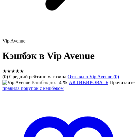
Vip Avenue
Кэшбэк в Vip Avenue
★
★
★
★
★
(0) Средний рейтинг магазина
Отзывы о Vip Avenue (0)
Кэшбэк до:
4
%
АКТИВИРОВАТЬ
Прочитайте
правила покупок с кэшбэком