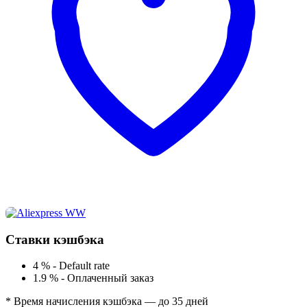
Ставки кэшбэка
4 %
-
Default rate
1.9 %
-
Оплаченный заказ
* Время начисления кэшбэка — до 35 дней