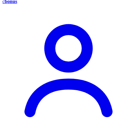
c
bonus