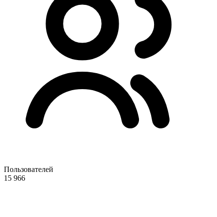
Пользователей
15 966