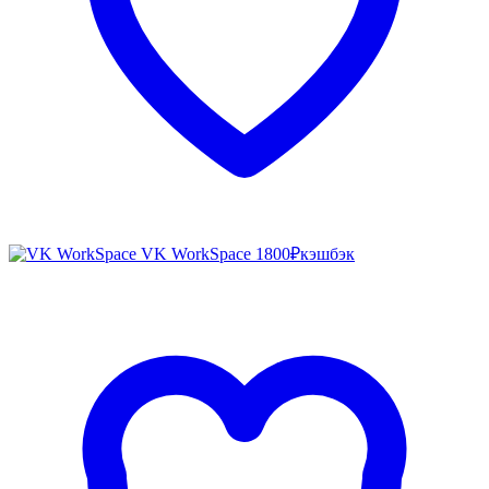
VK WorkSpace
1800₽
кэшбэк