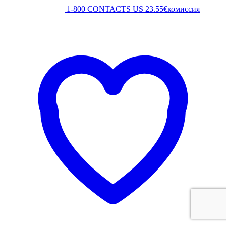
1-800 CONTACTS US
23.55€
комиссия