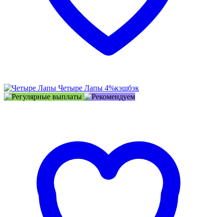
Четыре Лапы
4%
кэшбэк