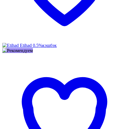
Etihad
0.5%
кэшбэк