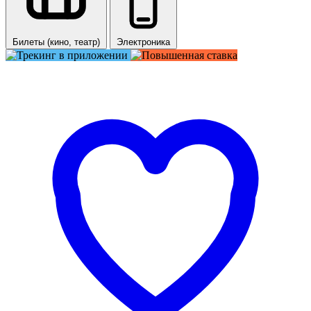
Билеты (кино, театр)
Электроника