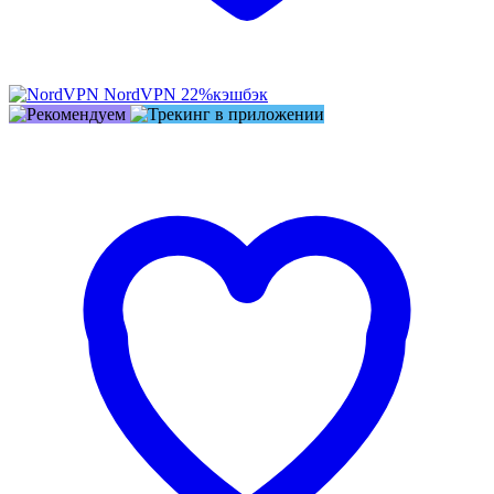
NordVPN
22%
кэшбэк