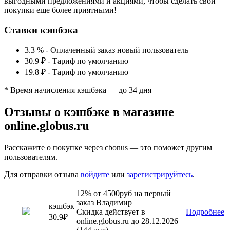
выгодными предложениями и акциями, чтобы сделать свои
покупки еще более приятными!
Ставки кэшбэка
3.3 %
-
Оплаченный заказ новый пользователь
30.9 ₽
-
Тариф по умолчанию
19.8 ₽
-
Тариф по умолчанию
* Время начисления кэшбэка — до 34 дня
Отзывы о кэшбэке в магазине
online.globus.ru
Расскажите о покупке через cbonus — это поможет другим
пользователям.
Для отправки отзыва
войдите
или
зарегистрируйтесь
.
12% от 4500руб на первый
заказ Владимир
кэшбэк
Скидка действует в
Подробнее
30.9₽
online.globus.ru до 28.12.2026