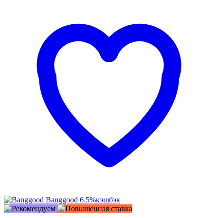
Banggood
6.5%
кэшбэк