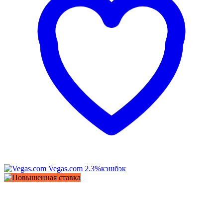
Vegas.com
2.3%
кэшбэк