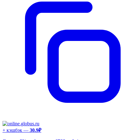
+ кэшбэк —
30.9₽