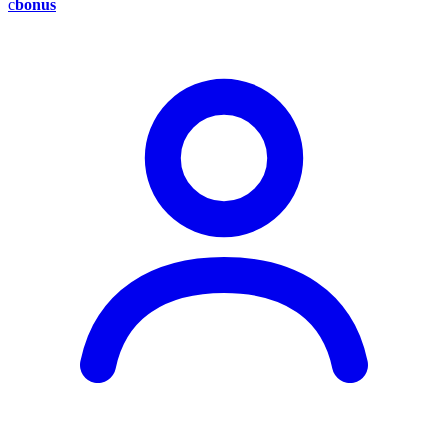
c
bonus