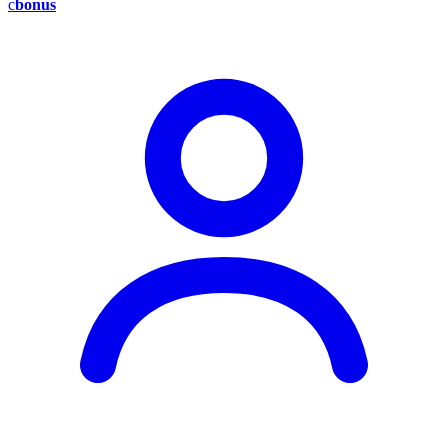
c
bonus