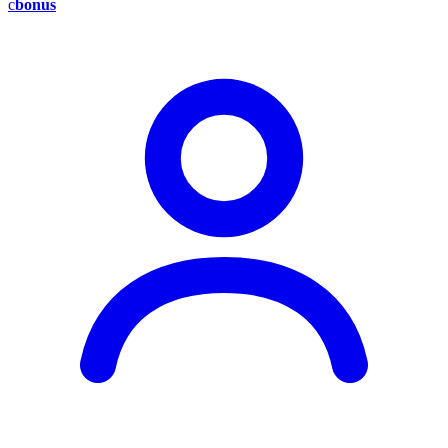
c
bonus