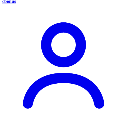
c
bonus