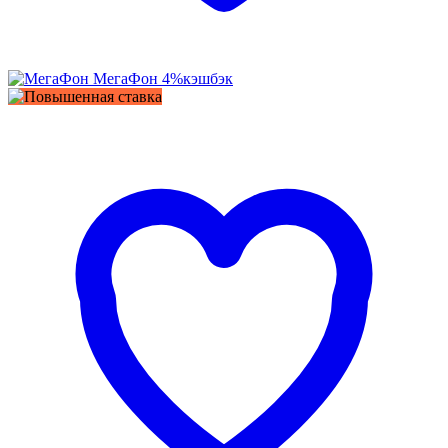
МегаФон
4%
кэшбэк