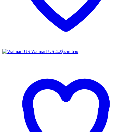
Walmart US
4.2$
кэшбэк