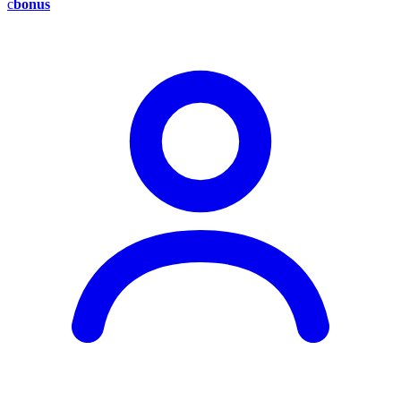
c
bonus