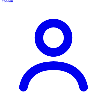
c
bonus