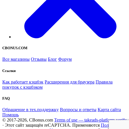
CBONUS.COM
Все магазины
Отзывы
Блог
Форум
Ссылки
Как работает кэшбэк
Расширения для браузера
Правила
покупок с кэшбэком
FAQ
Обращение в тех.поддержку
Вопросы и ответы
Карта сайта
Помощь
© 2017-2026, CBonus.com
Terms of use — takeads-platform-verify
· Этот сайт защищён reCAPTCHA. Применяются
Политика