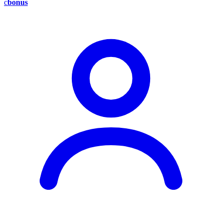
c
bonus