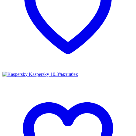
Kaspersky
10.3%
кэшбэк