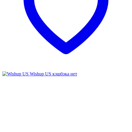
Wishup US
кэшбэка нет