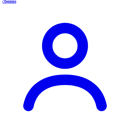
c
bonus