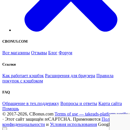
CBONUS.COM
Все магазины
Отзывы
Блог
Форум
Ссылки
Как работает кэшбэк
Расширения для браузера
Правила
покупок с кэшбэком
FAQ
Обращение в тех.поддержку
Вопросы и ответы
Карта сайта
Помощь
© 2017-2026, CBonus.com
Terms of use — takeads-platform-verify
· Этот сайт защищён reCAPTCHA. Применяются
Политика
конфиденциальности
и
Условия использования
Google.