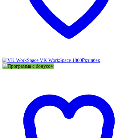
VK WorkSpace
1800₽
кэшбэк