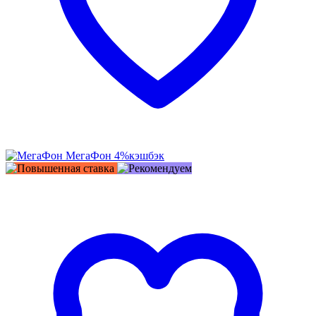
МегаФон
4%
кэшбэк