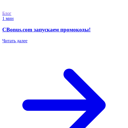
Блог
1 мин
CBonus.com запускаем промокоды!
Читать далее