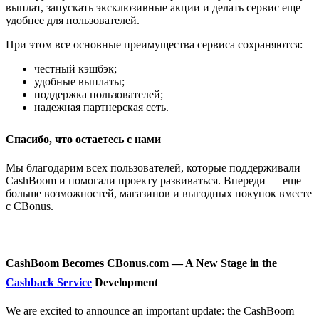
выплат, запускать эксклюзивные акции и делать сервис еще
удобнее для пользователей.
При этом все основные преимущества сервиса сохраняются:
честный кэшбэк;
удобные выплаты;
поддержка пользователей;
надежная партнерская сеть.
Спасибо, что остаетесь с нами
Мы благодарим всех пользователей, которые поддерживали
CashBoom и помогали проекту развиваться. Впереди — еще
больше возможностей, магазинов и выгодных покупок вместе
с CBonus.
CashBoom Becomes CBonus.com — A New Stage in the
Cashback Service
Development
We are excited to announce an important update: the CashBoom