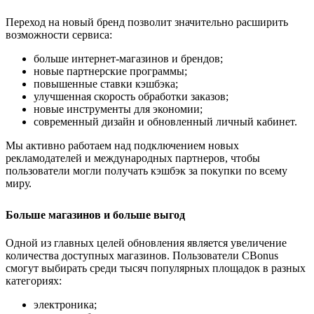
Переход на новый бренд позволит значительно расширить
возможности сервиса:
больше интернет-магазинов и брендов;
новые партнерские программы;
повышенные ставки кэшбэка;
улучшенная скорость обработки заказов;
новые инструменты для экономии;
современный дизайн и обновленный личный кабинет.
Мы активно работаем над подключением новых
рекламодателей и международных партнеров, чтобы
пользователи могли получать кэшбэк за покупки по всему
миру.
Больше магазинов и больше выгод
Одной из главных целей обновления является увеличение
количества доступных магазинов. Пользователи CBonus
смогут выбирать среди тысяч популярных площадок в разных
категориях:
электроника;