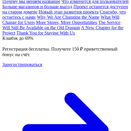
Почему мы меняем название
Что изменится для пользователей
Больше магазинов и больше выгод
Проект останется доступен
на старом домене
Новый этап развития проекта
Спасибо, что
остаетесь с нами
Why We Are Changing the Name
What Will
Change for Users
More Stores, More Opportunities
The Service
Will Still Be Available on the Old Domain
A New Chapter for the
Project
Thank You for Staying With Us
Кэшбэк до 69%
Регистрация бесплатна. Получите 150 ₽ приветственный
бонус на счёт.
Зарегистрироваться