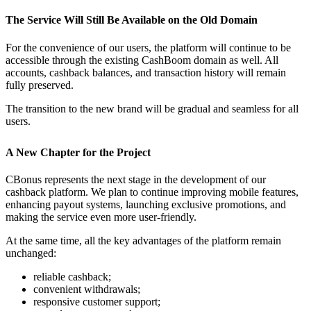
The Service Will Still Be Available on the Old Domain
For the convenience of our users, the platform will continue to be
accessible through the existing CashBoom domain as well. All
accounts, cashback balances, and transaction history will remain
fully preserved.
The transition to the new brand will be gradual and seamless for all
users.
A New Chapter for the Project
CBonus represents the next stage in the development of our
cashback platform. We plan to continue improving mobile features,
enhancing payout systems, launching exclusive promotions, and
making the service even more user-friendly.
At the same time, all the key advantages of the platform remain
unchanged:
reliable cashback;
convenient withdrawals;
responsive customer support;