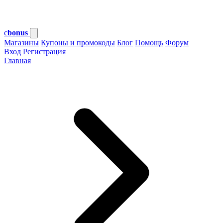
c
bonus
Магазины
Купоны и промокоды
Блог
Помощь
Форум
Вход
Регистрация
Главная