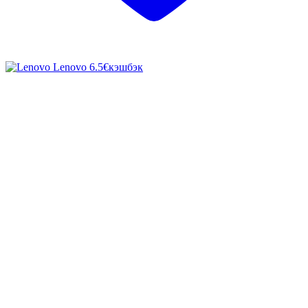
Lenovo
6.5€
кэшбэк