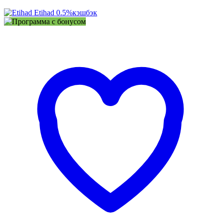
Etihad
0.5%
кэшбэк