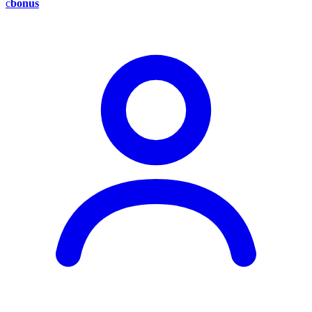
c
bonus