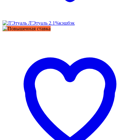
Л'Этуаль
2.1%
кэшбэк