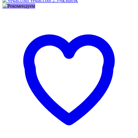
Vegas.com
2.3%
кэшбэк