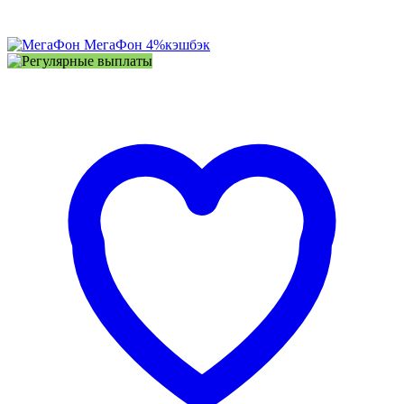
МегаФон
4%
кэшбэк