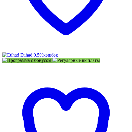
Etihad
0.5%
кэшбэк