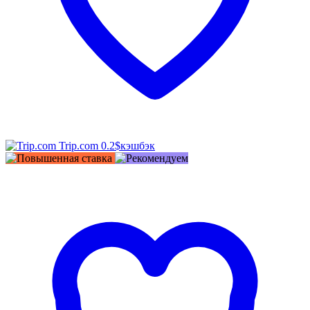
Trip.com
0.2$
кэшбэк