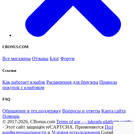
CBONUS.COM
Все магазины
Отзывы
Блог
Форум
Ссылки
Как работает кэшбэк
Расширения для браузера
Правила
покупок с кэшбэком
FAQ
Обращение в тех.поддержку
Вопросы и ответы
Карта сайта
Помощь
© 2017-2026, CBonus.com
Terms of use — takeads-platform-verify
· Этот сайт защищён reCAPTCHA. Применяются
Политика
конфиденциальности
и
Условия использования
Google.