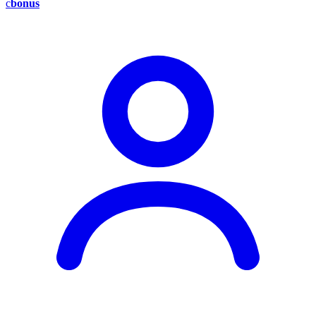
c
bonus