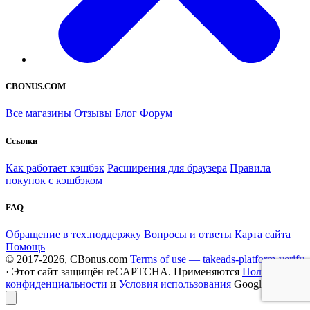
CBONUS.COM
Все магазины
Отзывы
Блог
Форум
Ссылки
Как работает кэшбэк
Расширения для браузера
Правила
покупок с кэшбэком
FAQ
Обращение в тех.поддержку
Вопросы и ответы
Карта сайта
Помощь
© 2017-2026, CBonus.com
Terms of use — takeads-platform-verify
· Этот сайт защищён reCAPTCHA. Применяются
Политика
конфиденциальности
и
Условия использования
Google.