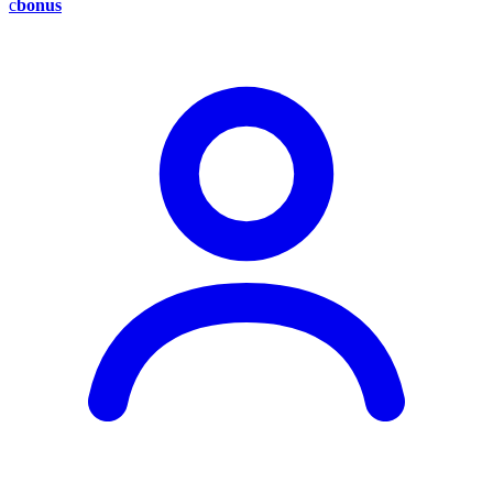
c
bonus