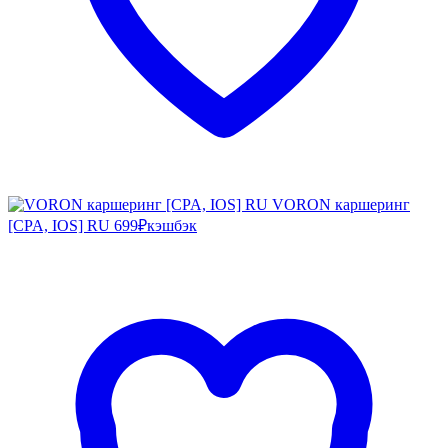
VORON каршеринг
[CPA, IOS] RU
699₽
кэшбэк