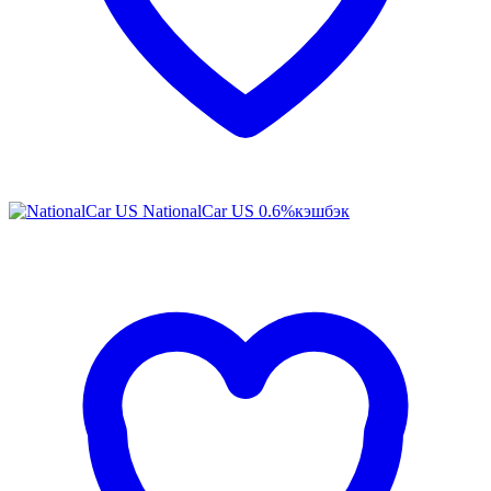
NationalCar US
0.6%
кэшбэк