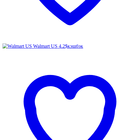
Walmart US
4.2$
кэшбэк