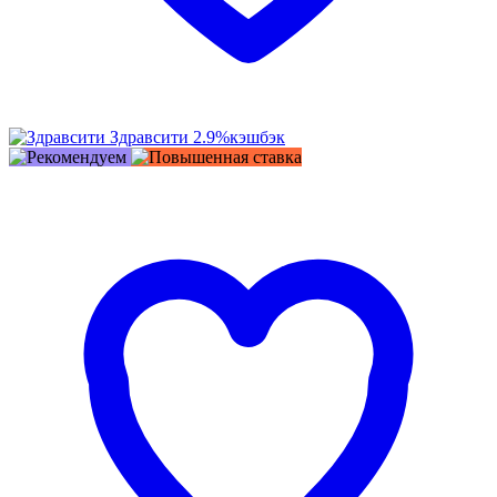
Здравсити
2.9%
кэшбэк