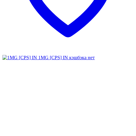
1MG [CPS] IN
кэшбэка нет