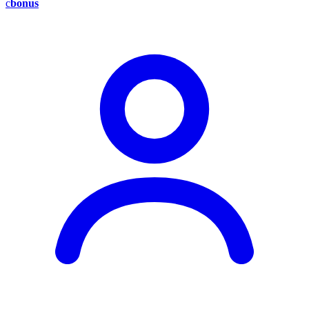
c
bonus