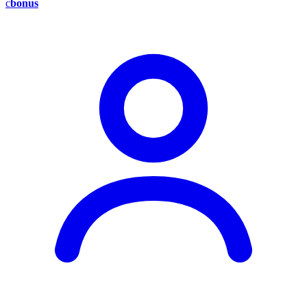
c
bonus