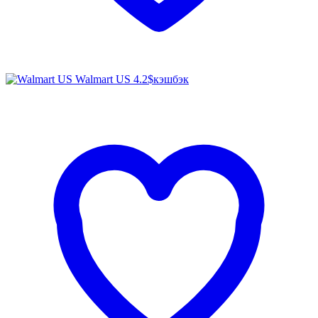
Walmart US
4.2$
кэшбэк