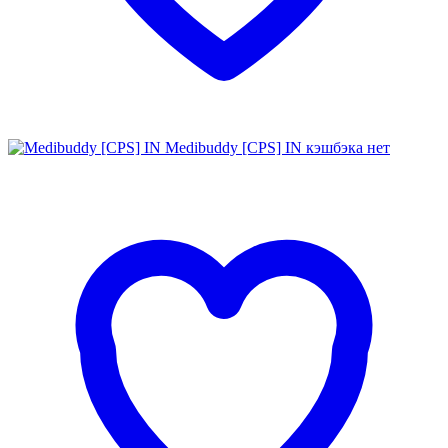
Medibuddy [CPS] IN
кэшбэка нет