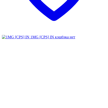
1MG [CPS] IN
кэшбэка нет