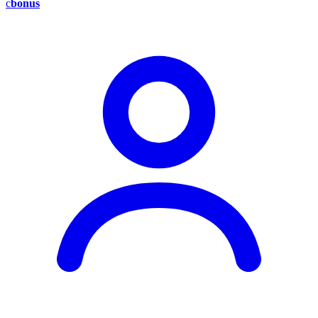
c
bonus