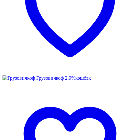
Грузовичкоф
2.9%
кэшбэк