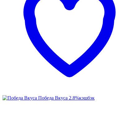
Победа Вкуса
2.8%
кэшбэк