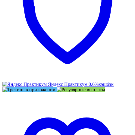
Яндекс Практикум
0.6%
кэшбэк