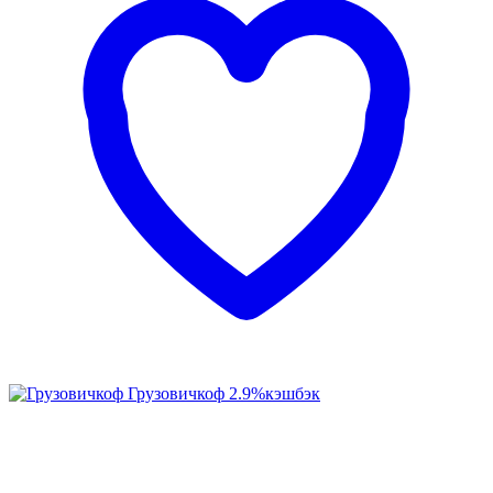
Грузовичкоф
2.9%
кэшбэк