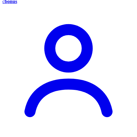
c
bonus