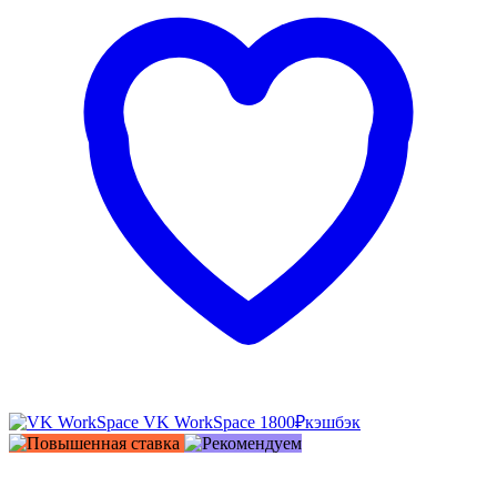
VK WorkSpace
1800₽
кэшбэк