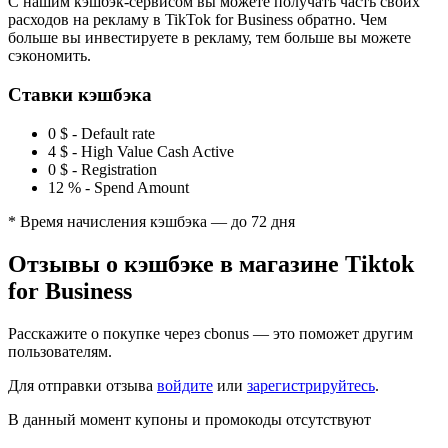
С нашим кэшбэк-сервисом вы можете получать часть своих
расходов на рекламу в TikTok for Business обратно. Чем
больше вы инвестируете в рекламу, тем больше вы можете
сэкономить.
Ставки кэшбэка
0 $
-
Default rate
4 $
-
High Value Cash Active
0 $
-
Registration
12 %
-
Spend Amount
* Время начисления кэшбэка — до 72 дня
Отзывы о кэшбэке в магазине Tiktok
for Business
Расскажите о покупке через cbonus — это поможет другим
пользователям.
Для отправки отзыва
войдите
или
зарегистрируйтесь
.
В данный момент купоны и промокоды отсутствуют