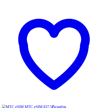
МТС eSIM
837.5₽
кэшбэк