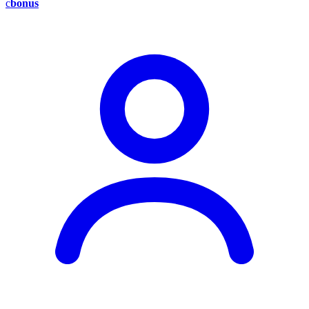
c
bonus