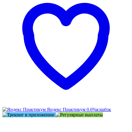
Яндекс Практикум
0.6%
кэшбэк