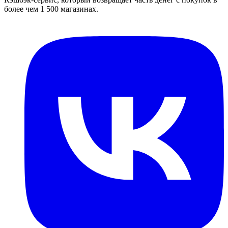
более чем 1 500 магазинах.