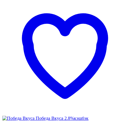
Победа Вкуса
2.8%
кэшбэк