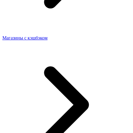
Магазины с кэшбэком