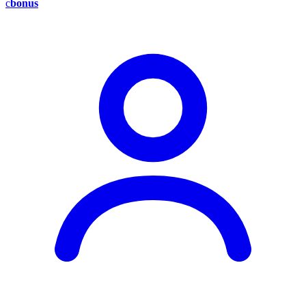
c
bonus