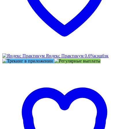
Яндекс Практикум
0.6%
кэшбэк