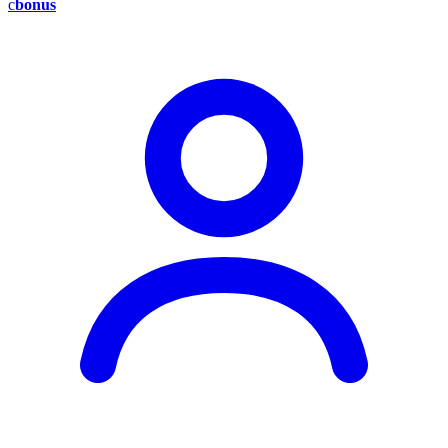
c
bonus