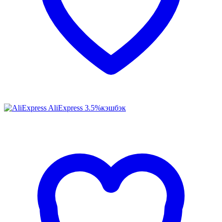
AliExpress
3.5%
кэшбэк