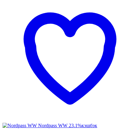
Nordpass WW
23.1%
кэшбэк