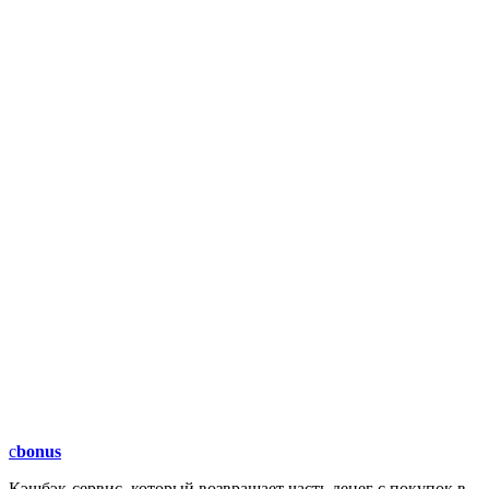
c
bonus
Кэшбэк-сервис, который возвращает часть денег с покупок в