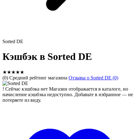
Sorted DE
Кэшбэк в Sorted DE
★
★
★
★
★
(0) Средний рейтинг магазина
Отзывы о Sorted DE (0)
!
Сейчас кэшбэка нет
Магазин отображается в каталоге, но
начисление кэшбэка недоступно. Добавьте в избранное — не
потеряете из виду.