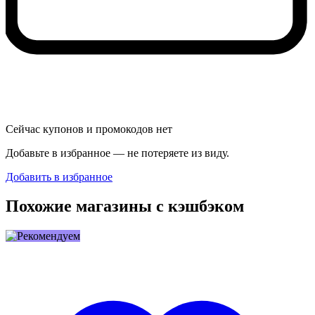
Сейчас купонов и промокодов нет
Добавьте в избранное — не потеряете из виду.
Добавить в избранное
Похожие магазины с кэшбэком