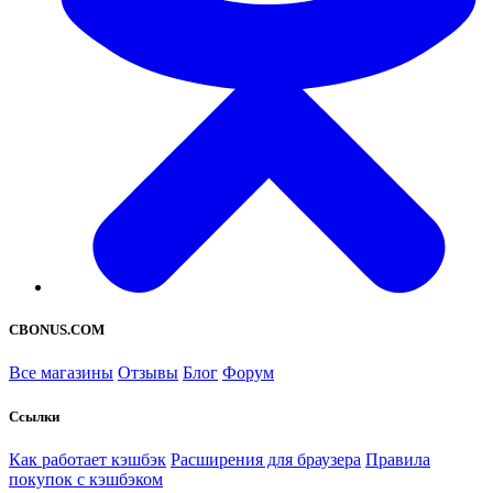
CBONUS.COM
Все магазины
Отзывы
Блог
Форум
Ссылки
Как работает кэшбэк
Расширения для браузера
Правила
покупок с кэшбэком