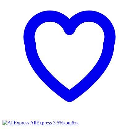
AliExpress
3.5%
кэшбэк