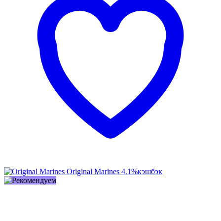
Original Marines
4.1%
кэшбэк