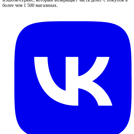
более чем 1 500 магазинах.