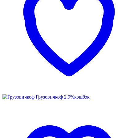
Грузовичкоф
2.9%
кэшбэк