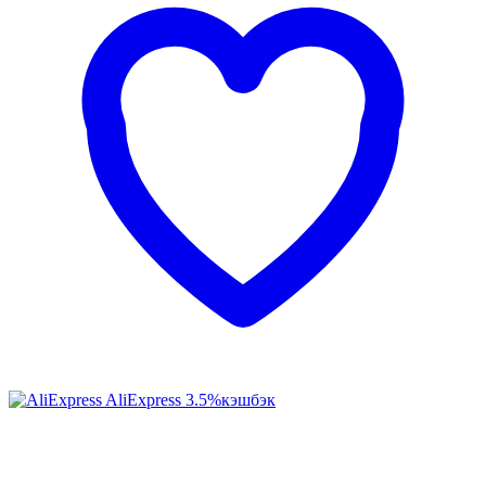
AliExpress
3.5%
кэшбэк