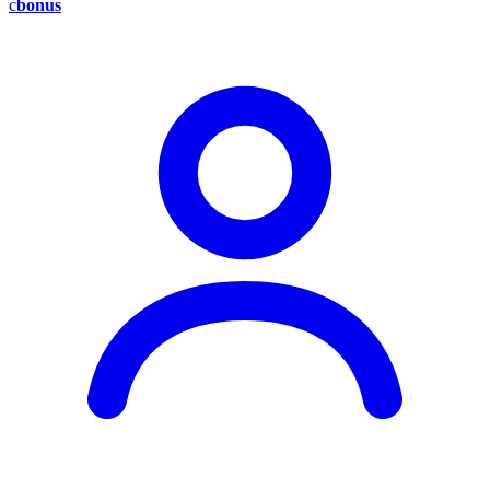
c
bonus