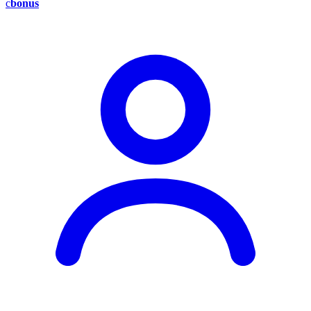
c
bonus