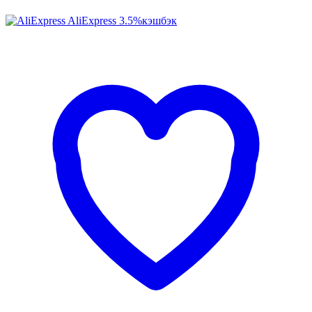
AliExpress
3.5%
кэшбэк