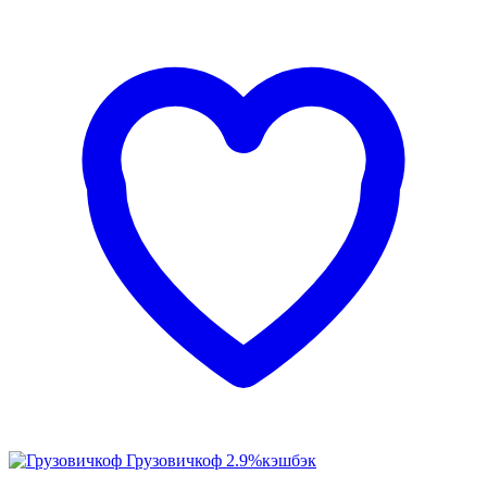
Грузовичкоф
2.9%
кэшбэк