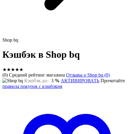
Shop bq
Кэшбэк в Shop bq
★
★
★
★
★
(0) Средний рейтинг магазина
Отзывы о Shop bq (0)
Кэшбэк до:
3
%
АКТИВИРОВАТЬ
Прочитайте
правила покупок с кэшбэком