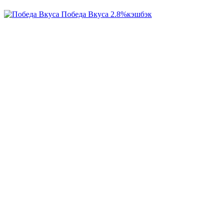
Победа Вкуса
2.8%
кэшбэк