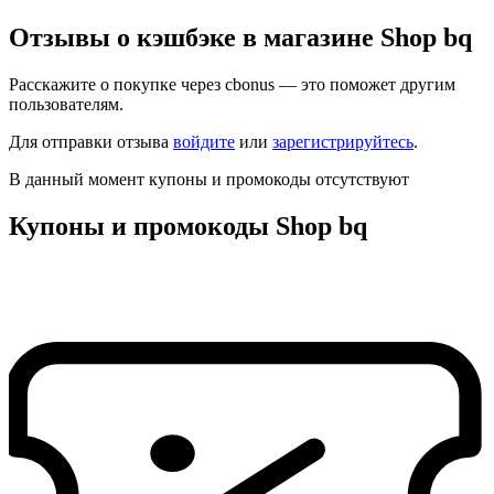
Отзывы о кэшбэке в магазине Shop bq
Расскажите о покупке через cbonus — это поможет другим
пользователям.
Для отправки отзыва
войдите
или
зарегистрируйтесь
.
В данный момент купоны и промокоды отсутствуют
Купоны и промокоды Shop bq