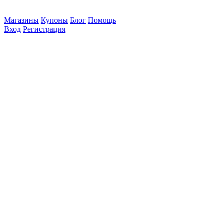
Магазины
Купоны
Блог
Помощь
Вход
Регистрация