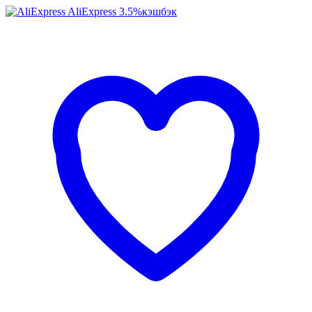
AliExpress
3.5%
кэшбэк