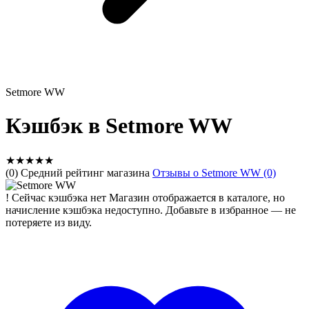
Setmore WW
Кэшбэк в Setmore WW
★
★
★
★
★
(0) Средний рейтинг магазина
Отзывы о Setmore WW (0)
!
Сейчас кэшбэка нет
Магазин отображается в каталоге, но
начисление кэшбэка недоступно. Добавьте в избранное — не
потеряете из виду.