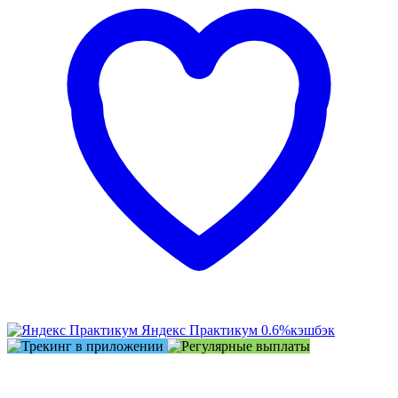
Яндекс Практикум
0.6%
кэшбэк