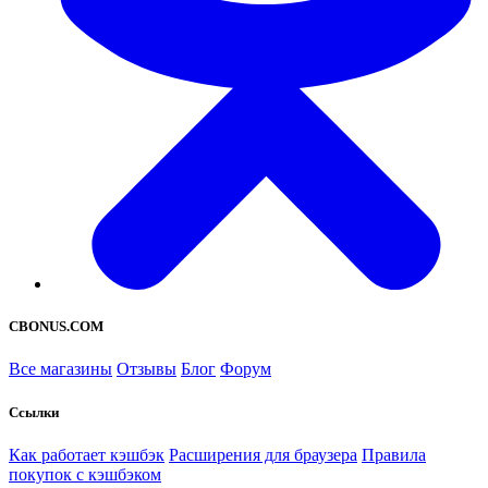
CBONUS.COM
Все магазины
Отзывы
Блог
Форум
Ссылки
Как работает кэшбэк
Расширения для браузера
Правила
покупок с кэшбэком