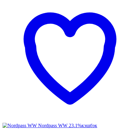
Nordpass WW
23.1%
кэшбэк