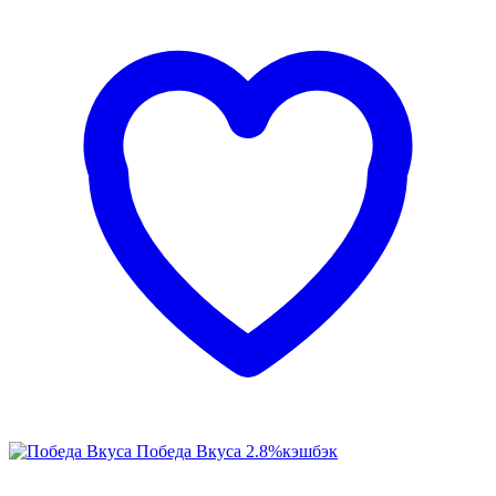
Победа Вкуса
2.8%
кэшбэк