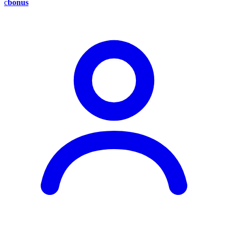
c
bonus