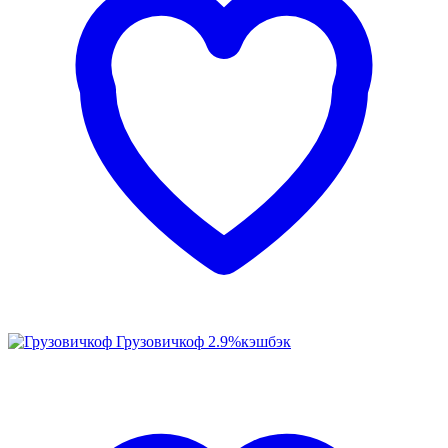
Грузовичкоф
2.9%
кэшбэк