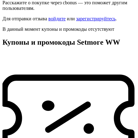
Расскажите о покупке через cbonus — это поможет другим
пользователям.
Для отправки отзыва
войдите
или
зарегистрируйтесь
.
В данный момент купоны и промокоды отсутствуют
Купоны и промокоды Setmore WW