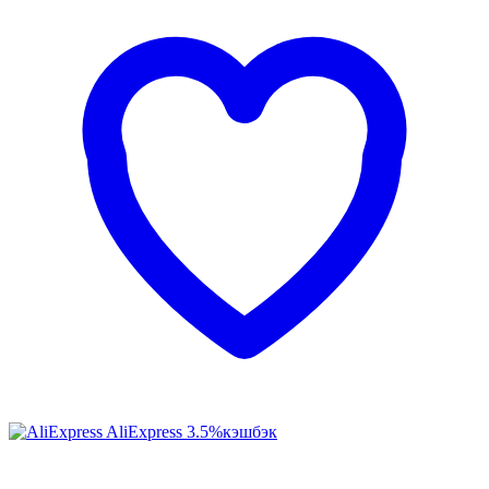
AliExpress
3.5%
кэшбэк