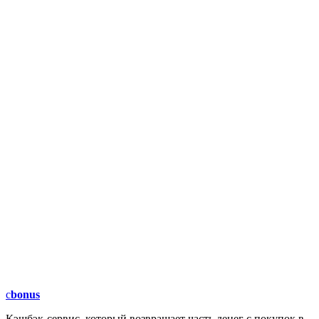
c
bonus
Кэшбэк-сервис, который возвращает часть денег с покупок в