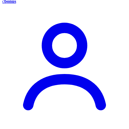
c
bonus