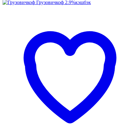
Грузовичкоф
2.9%
кэшбэк