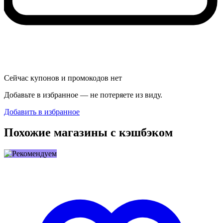
Сейчас купонов и промокодов нет
Добавьте в избранное — не потеряете из виду.
Добавить в избранное
Похожие магазины с кэшбэком