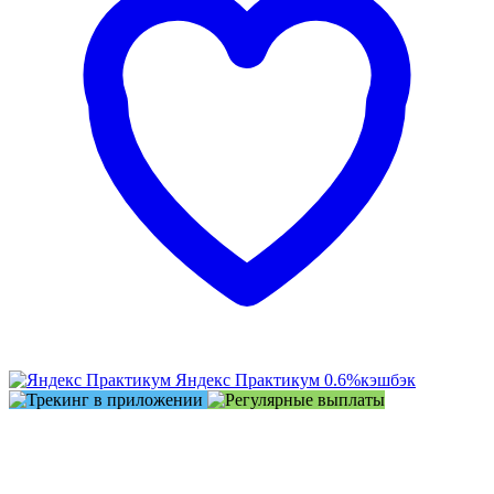
Яндекс Практикум
0.6%
кэшбэк