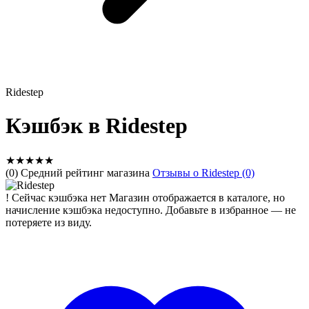
Ridestep
Кэшбэк в Ridestep
★
★
★
★
★
(0) Средний рейтинг магазина
Отзывы о Ridestep (0)
!
Сейчас кэшбэка нет
Магазин отображается в каталоге, но
начисление кэшбэка недоступно. Добавьте в избранное — не
потеряете из виду.