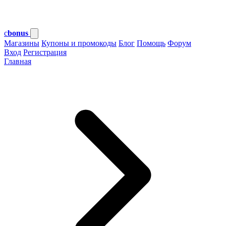
c
bonus
Магазины
Купоны и промокоды
Блог
Помощь
Форум
Вход
Регистрация
Главная