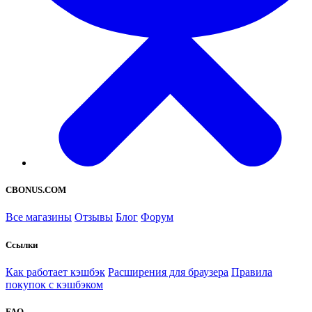
CBONUS.COM
Все магазины
Отзывы
Блог
Форум
Ссылки
Как работает кэшбэк
Расширения для браузера
Правила
покупок с кэшбэком
FAQ