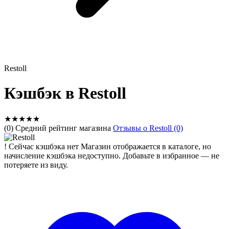
Restoll
Кэшбэк в Restoll
★
★
★
★
★
(0) Средний рейтинг магазина
Отзывы о Restoll (0)
!
Сейчас кэшбэка нет
Магазин отображается в каталоге, но
начисление кэшбэка недоступно. Добавьте в избранное — не
потеряете из виду.