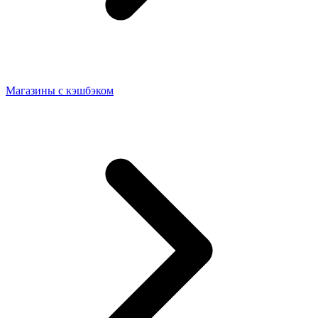
Магазины с кэшбэком