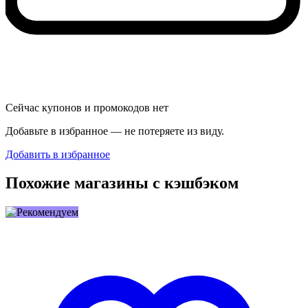
Сейчас купонов и промокодов нет
Добавьте в избранное — не потеряете из виду.
Добавить в избранное
Похожие магазины с кэшбэком