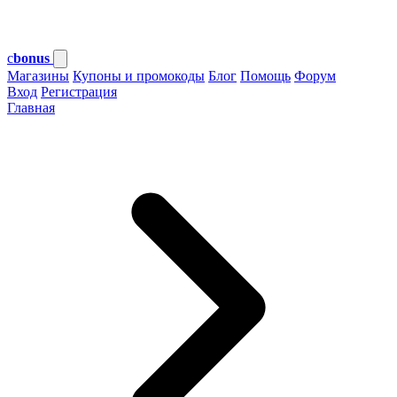
c
bonus
Магазины
Купоны и промокоды
Блог
Помощь
Форум
Вход
Регистрация
Главная