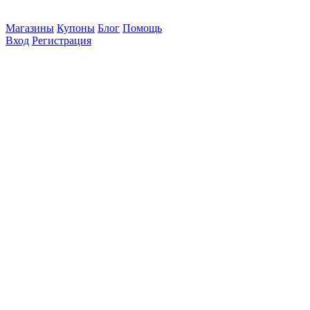
Магазины
Купоны
Блог
Помощь
Вход
Регистрация