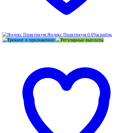
Яндекс Практикум
0.6%
кэшбэк