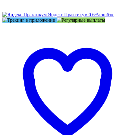
Яндекс Практикум
0.6%
кэшбэк