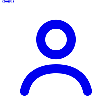
c
bonus