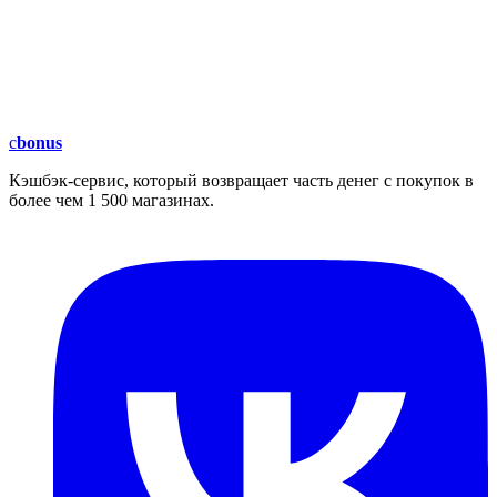
c
bonus
Кэшбэк-сервис, который возвращает часть денег с покупок в
более чем 1 500 магазинах.