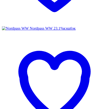
Nordpass WW
23.1%
кэшбэк