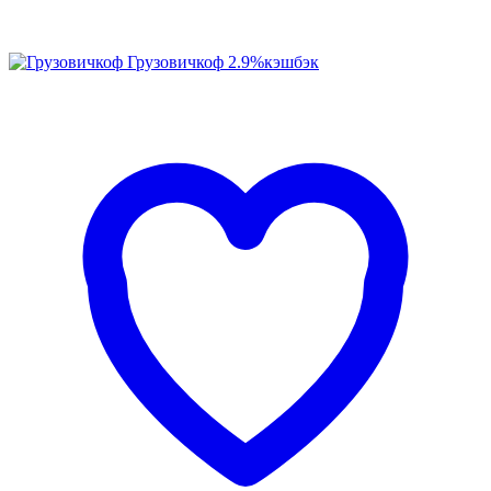
Грузовичкоф
2.9%
кэшбэк