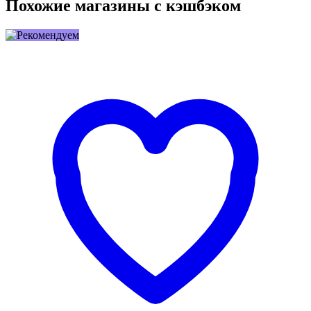
Похожие магазины с кэшбэком