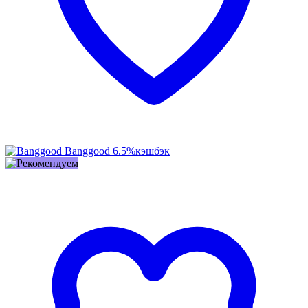
Banggood
6.5%
кэшбэк