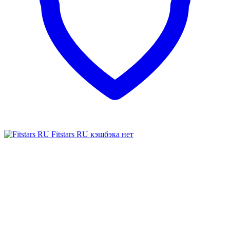
Fitstars RU
кэшбэка нет