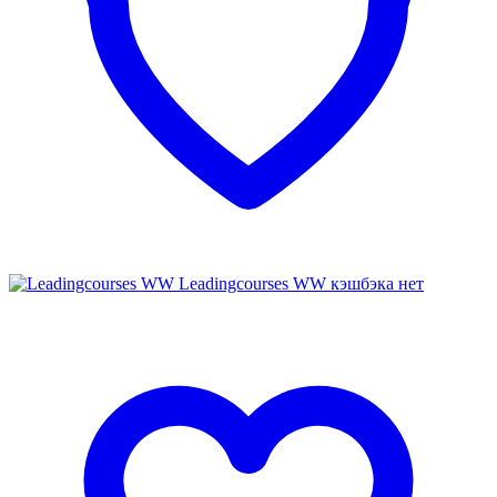
Leadingcourses WW
кэшбэка нет