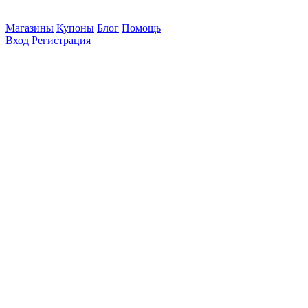
Магазины
Купоны
Блог
Помощь
Вход
Регистрация