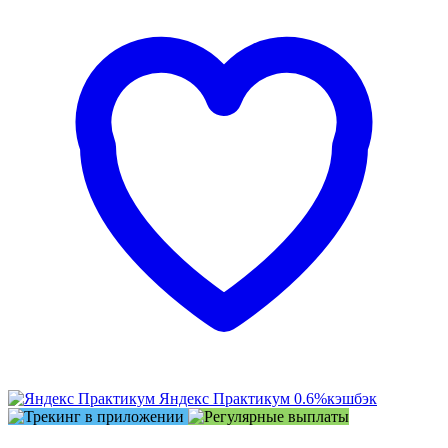
Яндекс Практикум
0.6%
кэшбэк