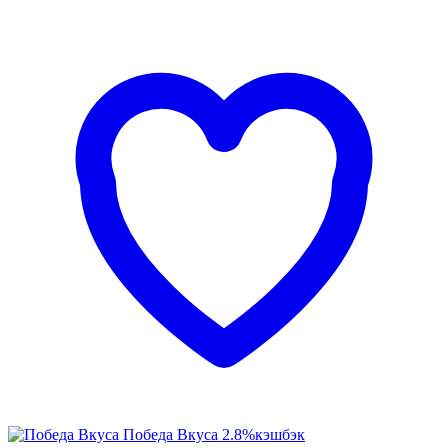
Победа Вкуса
2.8%
кэшбэк