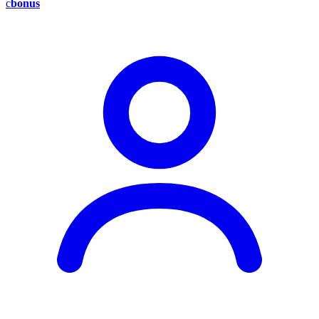
c
bonus