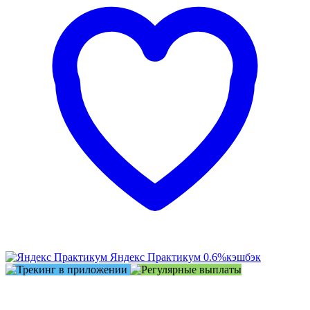
Яндекс Практикум
0.6%
кэшбэк