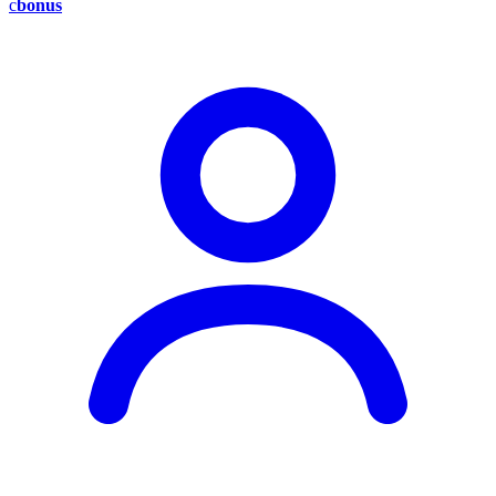
c
bonus