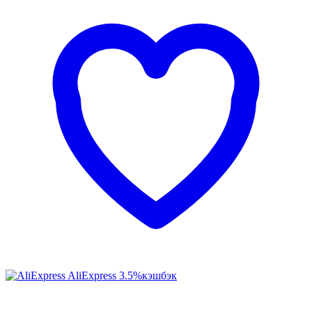
AliExpress
3.5%
кэшбэк