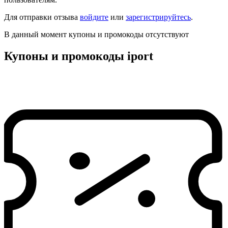
Для отправки отзыва
войдите
или
зарегистрируйтесь
.
В данный момент купоны и промокоды отсутствуют
Купоны и промокоды iport