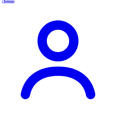
c
bonus