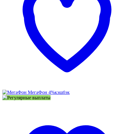
МегаФон
4%
кэшбэк