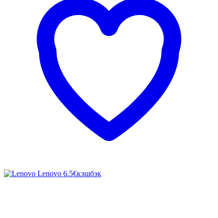
Lenovo
6.5€
кэшбэк