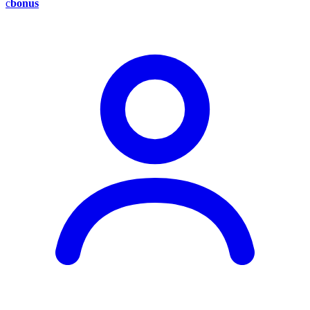
c
bonus