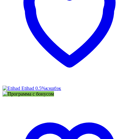
Etihad
0.5%
кэшбэк