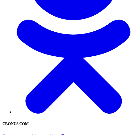
CBONUS.COM