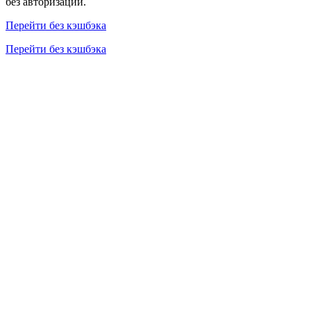
без авторизации.
Перейти без кэшбэка
Перейти без кэшбэка