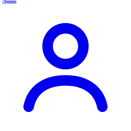
c
bonus