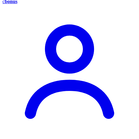
c
bonus