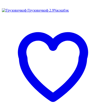
Грузовичкоф
2.9%
кэшбэк