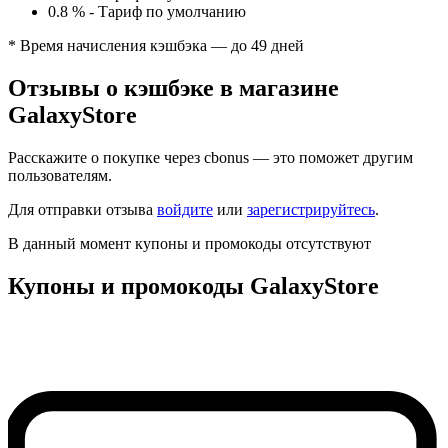
0.8 %
-
Тариф по умолчанию
* Время начисления кэшбэка — до 49 дней
Отзывы о кэшбэке в магазине
GalaxyStore
Расскажите о покупке через cbonus — это поможет другим
пользователям.
Для отправки отзыва
войдите
или
зарегистрируйтесь
.
В данный момент купоны и промокоды отсутствуют
Купоны и промокоды GalaxyStore