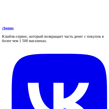
c
bonus
Кэшбэк-сервис, который возвращает часть денег с покупок в
более чем 1 500 магазинах.