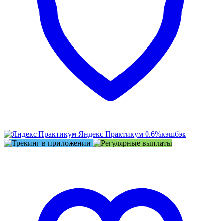
Яндекс Практикум
0.6%
кэшбэк