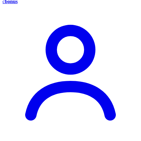
c
bonus