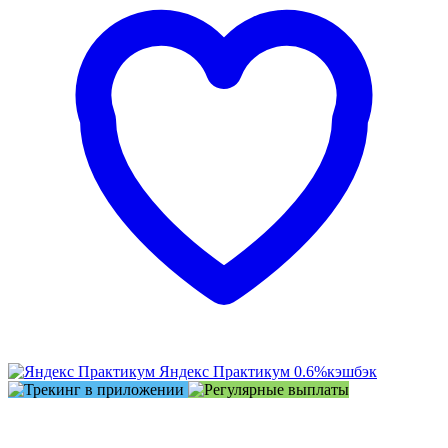
Яндекс Практикум
0.6%
кэшбэк