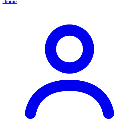
c
bonus