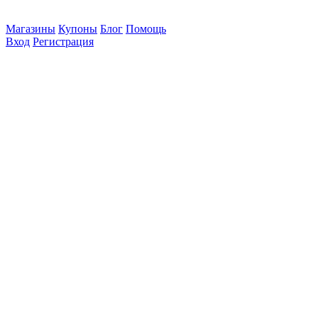
Магазины
Купоны
Блог
Помощь
Вход
Регистрация