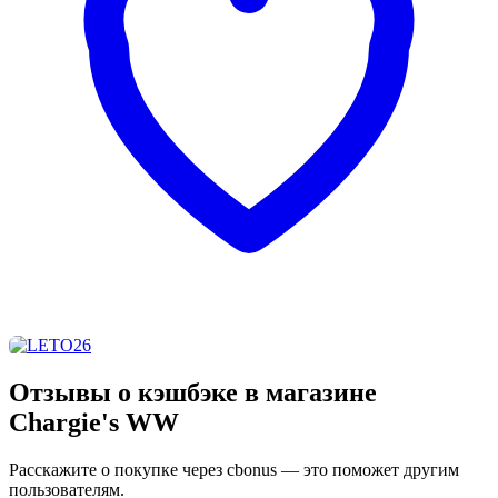
Отзывы о кэшбэке в магазине
Chargie's WW
Расскажите о покупке через cbonus — это поможет другим
пользователям.