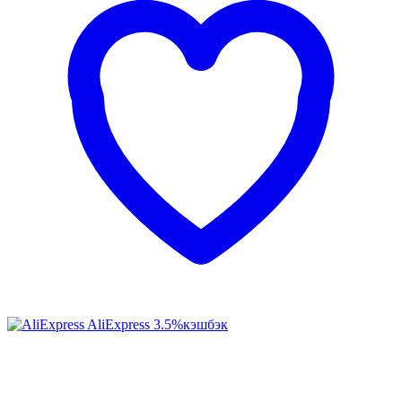
AliExpress
3.5%
кэшбэк