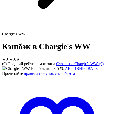
Chargie's WW
Кэшбэк в Chargie's WW
★
★
★
★
★
(0) Средний рейтинг магазина
Отзывы о Chargie's WW (0)
Кэшбэк до:
3.5
%
АКТИВИРОВАТЬ
Прочитайте
правила покупок с кэшбэком