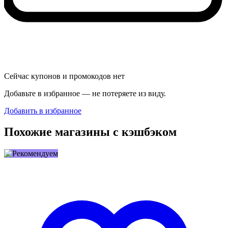
Сейчас купонов и промокодов нет
Добавьте в избранное — не потеряете из виду.
Добавить в избранное
Похожие магазины с кэшбэком