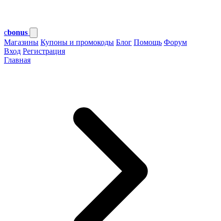
c
bonus
Магазины
Купоны и промокоды
Блог
Помощь
Форум
Вход
Регистрация
Главная