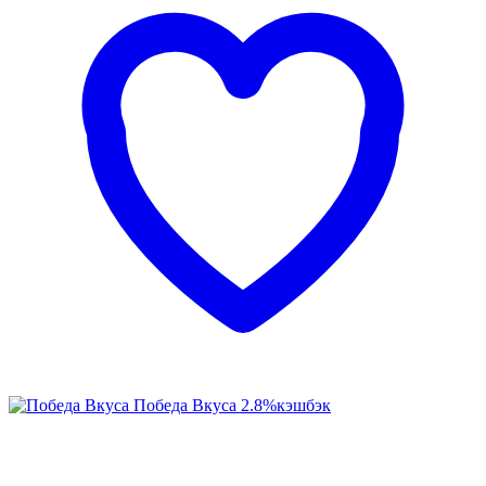
Победа Вкуса
2.8%
кэшбэк