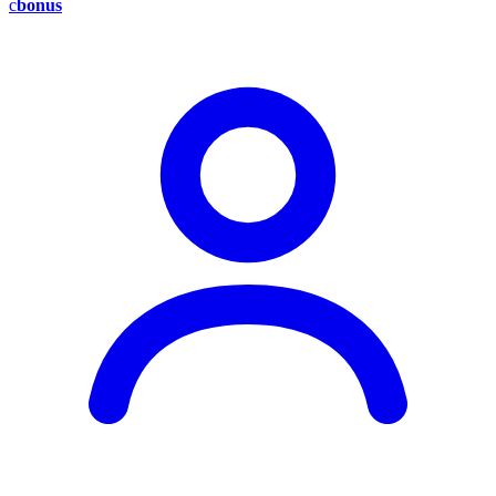
c
bonus