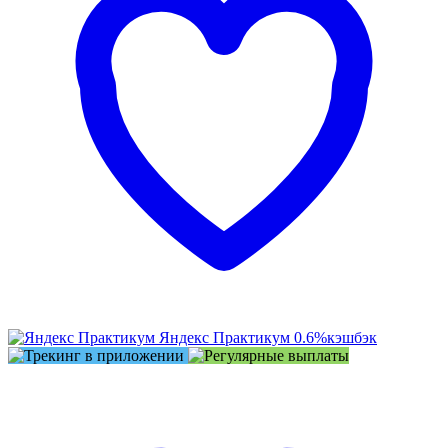
Яндекс Практикум
0.6%
кэшбэк