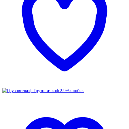
Грузовичкоф
2.9%
кэшбэк