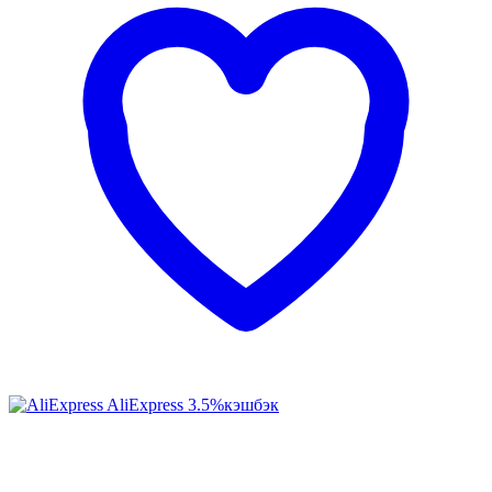
AliExpress
3.5%
кэшбэк