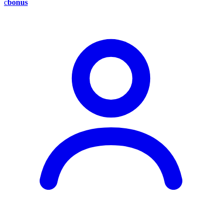
c
bonus