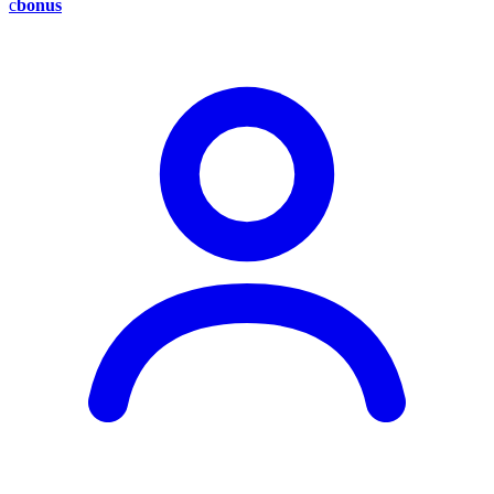
c
bonus