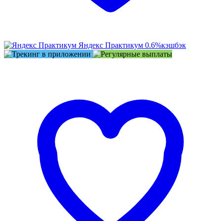
Яндекс Практикум
0.6%
кэшбэк