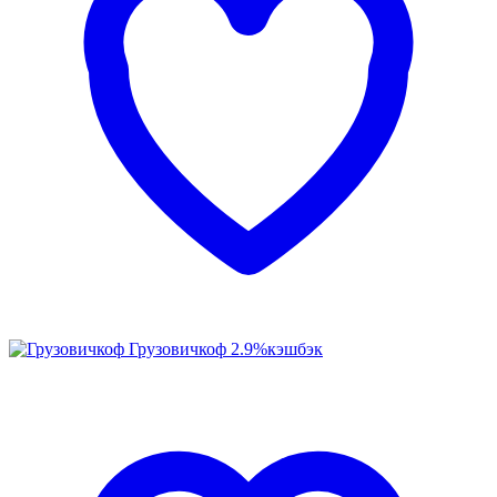
Грузовичкоф
2.9%
кэшбэк