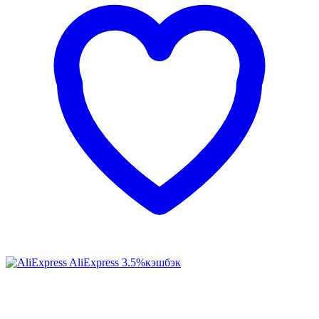
AliExpress
3.5%
кэшбэк