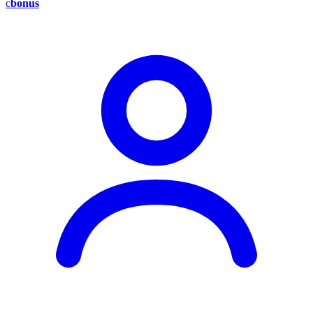
c
bonus