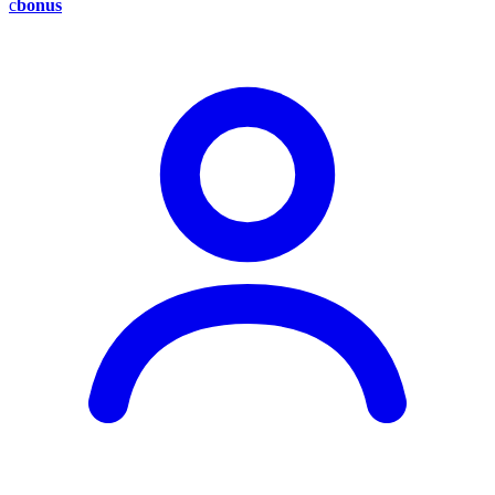
c
bonus