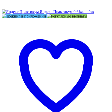
Яндекс Практикум
0.6%
кэшбэк